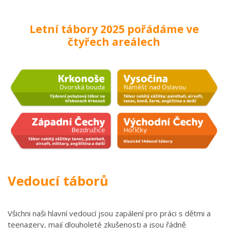
Letní tábory 2025 pořádáme ve
čtyřech areálech
Vedoucí táborů
Všichni naši hlavní vedoucí jsou zapálení pro práci s dětmi a
teenagery, mají dlouholeté zkušenosti a jsou řádně