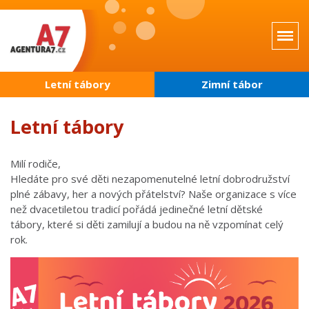
Přejít
k
hlavnímu
obsahu
Letní tábory
Zimní tábor
Letní tábory
Milí rodiče,
Hledáte pro své děti nezapomenutelné letní dobrodružství
plné zábavy, her a nových přátelství? Naše organizace s více
než dvacetiletou tradicí pořádá jedinečné letní dětské
tábory, které si děti zamilují a budou na ně vzpomínat celý
rok.