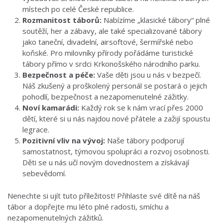
místech po celé České republice.
Rozmanitost táborů:
Nabízíme „klasické tábory“ plné
soutěží, her a zábavy, ale také specializované tábory
jako taneční, divadelní, airsoftové, šermířské nebo
koňské. Pro milovníky přírody pořádáme turistické
tábory přímo v srdci Krkonošského národního parku.
Bezpečnost a péče:
Vaše děti jsou u nás v bezpečí.
Náš zkušený a proškolený personál se postará o jejich
pohodlí, bezpečnost a nezapomenutelné zážitky.
Noví kamarádi:
Každý rok se k nám vrací přes 2000
dětí, které si u nás najdou nové přátele a zažijí spoustu
legrace.
Pozitivní vliv na vývoj:
Naše tábory podporují
samostatnost, týmovou spolupráci a rozvoj osobnosti.
Děti se u nás učí novým dovednostem a získávají
sebevědomí.
Nenechte si ujít tuto příležitost! Přihlaste své dítě na náš
tábor a dopřejte mu léto plné radosti, smíchu a
nezapomenutelných zážitků.